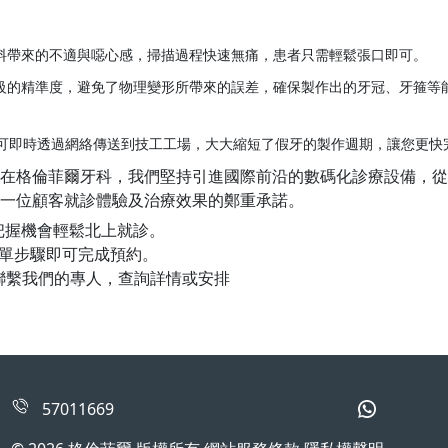
料帶來的不適與噁心感，掃描過程快速無痛，患者只需輕鬆張口即可。
級的精準度，避免了物理變形所帶來的誤差，確保製作出的牙冠、牙箍等
可即時透過網絡傳送到技工工場，大大縮短了假牙的製作週期，讓您更快
在格倫菲爾牙科，我們堅持引進國際前沿的數碼化診療設備，從
一位顧客就診體驗及治療效果的鄭重承諾。
把握機會輕鬆北上就診。
簡單步驟即可完成預約。
即聯繫我們的專人，查詢詳情或安排
57011669