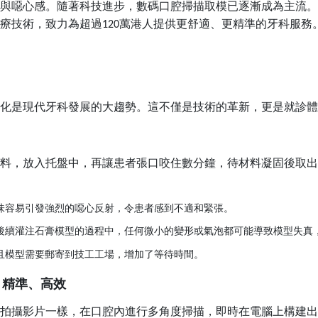
與噁心感。隨著科技進步，數碼口腔掃描取模已逐漸成為主流。
療技術，致力為超過
萬港人提供更舒適、更精準的牙科服務
120
化是現代牙科發展的大趨勢。這不僅是技術的革新，更是就診體
料，放入托盤中，再讓患者張口咬住數分鐘，待材料凝固後取出
味容易引發強烈的噁心反射，令患者感到不適和緊張。
後續灌注石膏模型的過程中，任何微小的變形或氣泡都可能導致模型失真
且模型需要郵寄到技工工場，增加了等待時間。
、精準、高效
拍攝影片一樣，在口腔內進行多角度掃描，即時在電腦上構建出