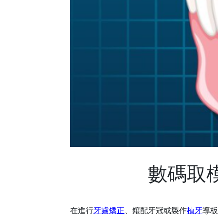
數碼取模
在進行
牙齒矯正
、鑲配牙冠或製作
植牙
導