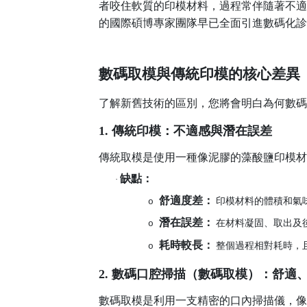
者咬住軟質的印模材料，過程常伴隨著不適
的國際碩博專家團隊早已全面引進數碼化診
數碼取模與傳統印模的核心差異
了解新舊技術的區別，您將會明白為何數碼
1. 傳統印模：不適感與潛在誤差
傳統取模是使用一種像泥膠的藻酸鹽印模材
缺點：
·
舒適度差：
印模材料的體積和氣
o
潛在誤差：
在材料凝固、取出及
o
耗時較長：
整個過程相對耗時，
o
2. 數碼口腔掃描（數碼取模）：舒適
數碼取模是利用一支精密的口內掃描儀，像