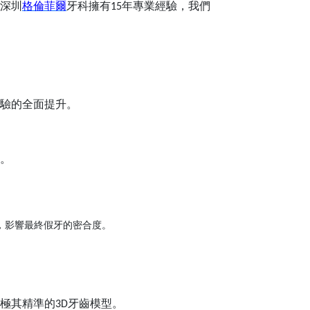
深圳
格倫菲爾
牙科擁有
年專業經驗，我們
15
。
驗的全面提升。
。
，影響最終假牙的密合度。
極其精準的
牙齒模型。
3D