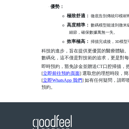
優勢：
·
極致舒適：
徹底告別傳統印模材
o
高度精準：
數碼模型能達到微米
o
細節，確保數據萬無一失。
效率極高：
掃描完成後，
模型
o
3D
科技的進步，旨在提供更優質的醫療體驗。
數碼化，這不僅是對技術的追求，更是對每
即時預約，豁免診金並贈送
CT口腔掃描，
[
立即前往預約頁面
] 選取您的理想時段，
[
立即
WhatsApp 我們
] 如有任何疑問，請
預約。