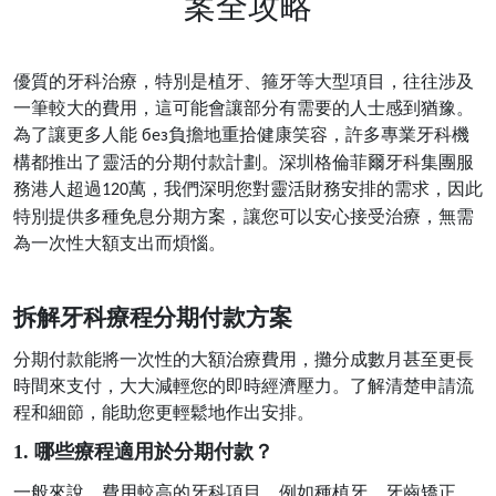
案全攻略
優質的牙科治療，特別是植牙、箍牙等大型項目，往往涉及
一筆較大的費用，這可能會讓部分有需要的人士感到猶豫。
為了讓更多人能
負擔地重拾健康笑容，許多專業牙科機
без
構都推出了靈活的分期付款計劃。深圳格倫菲爾牙科集團服
務港人超過
萬，我們深明您對靈活財務安排的需求，因此
120
特別提供多種免息分期方案，讓您可以安心接受治療，無需
為一次性大額支出而煩惱。
拆解牙科療程分期付款方案
分期付款能將一次性的大額治療費用，攤分成數月甚至更長
時間來支付，大大減輕您的即時經濟壓力。了解清楚申請流
程和細節，能助您更輕鬆地作出安排。
1. 哪些療程適用於分期付款？
一般來說，費用較高的牙科項目，例如種植牙、牙齒矯正