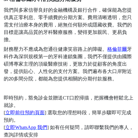
我們與多家信譽良好的金融機構及銀行合作，確保能為您提
供真正零利息、零手續費的分期方案。費用清晰透明，您只
需支付治療本身的費用，絕無任何額外或隱藏收費。我們的
目標是讓高品質的牙科醫療服務，變得更加親民、更易負
擔。
財務壓力不應成為您通往健康笑容路上的障礙。
格倫菲爾
牙
科作為深圳規模第一的牙科連鎖集團，我們不僅提供由國際
碩博專家主理的頂級醫療技術，更致力於從顧客的角度出
發，提供貼心、人性化的支付方案。我們遍布各大口岸附近
的
多間分院，都能為您提供相關的分期付款服務。
20
即時預約，豁免診金並贈送
CT口腔掃描，把握機會輕鬆北上
就診。
[
立即前往預約頁面
] 選取您的理想時段，簡單步驟即可完成
預約。
[
立即
WhatsApp 我們
] 如有任何疑問，請即聯繫我們的專人，
查詢詳情或安排