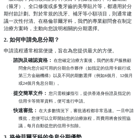
（箍牙）、全口修復或多隻牙齒的美學貼片等，都適用於分
期付款計劃。對於常規的洗牙、補牙等小額項目，則通常建
議一次性付清。在格倫菲爾牙科，我們的專業顧問會在制定
治療方案時，主動向您說明相關的分期選擇。
2. 如何申請免息分期？
申請流程通常相當便捷，旨在為您提供最大的方便。
諮詢及確認資格：
·
在您確定治療方案後，我們的客戶服務顧
問會向您介紹可用的分期合作夥伴（如指定的信用卡銀行或
第三方金融機構）以及不同的期數選擇（例如
個月、
個月
6
12
或
個月免息分期）。
24
提交簡單文件：
·
您只需根據指引，提供香港身份證及指定的
信用卡等簡單資料，便可進行申請。
快速審批：
·
在大多數情況下，審批過程都非常迅速。一旦申請
獲批，您便可以立即開始您的治療旅程，而費用將會按照協
議，每月自動從您的信用卡扣除。
3. 格倫菲爾牙科的免息分期優勢