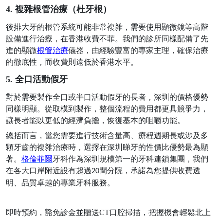
4. 複雜根管治療（杜牙根）
後排大牙的根管系統可能非常複雜，需要使用顯微鏡等高階
設備進行治療，在香港收費不菲。我們的診所同樣配備了先
進的顯微
根管治療
儀器，由經驗豐富的專家主理，確保治療
的徹底性，而收費則遠低於香港水平。
5. 全口活動假牙
對於需要製作全口或半口活動假牙的長者，深圳的價格優勢
同樣明顯。從取模到製作，整個流程的費用都更具競爭力，
讓長者能以更低的經濟負擔，恢復基本的咀嚼功能。
總括而言，當您需要進行技術含量高、療程週期長或涉及多
顆牙齒的複雜治療時，選擇在深圳睇牙的性價比優勢最為顯
著。
格倫菲爾
牙科作為深圳規模第一的牙科連鎖集團，我們
在各大口岸附近設有超過
間分院，承諾為您提供收費透
20
明、品質卓越的專業牙科服務。
即時預約，豁免診金並贈送
CT口腔掃描，把握機會輕鬆北上