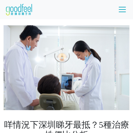
咩情況下深圳睇牙最抵？5種治療