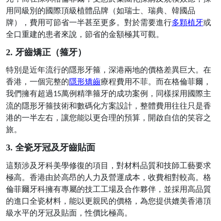
用同級別的國際頂級植體品牌（如瑞士、瑞典、韓國品
牌），費用可節省一半甚至更多。對於需要進行
多顆植牙
或
全口重建的患者來說，節省的金額極其可觀。
2. 牙齒矯正（箍牙）
特別是近年流行的隱形牙箍，深港兩地的價格差異巨大。在
香港，一個完整的
隱形矯齒
療程費用不菲。而在格倫菲爾，
我們擁有超過
萬例精準箍牙的成功案例，同樣採用國際主
15
流的隱形牙箍技術和數碼化方案設計，整體費用往往只是香
港的一半左右，讓您能以更合理的預算，開啟自信的笑容之
旅。
3. 全瓷牙冠及牙齒貼面
這類涉及牙科美學修復的項目，對材料品質和技師工藝要求
極高。香港由於高昂的人力及營運成本，收費相對較高。格
倫菲爾牙科擁有專屬的技工工場及合作夥伴，並採用高品質
的進口全瓷材料，能以更親民的價格，為您提供媲美香港頂
級水平的牙冠及貼面，性價比極高。