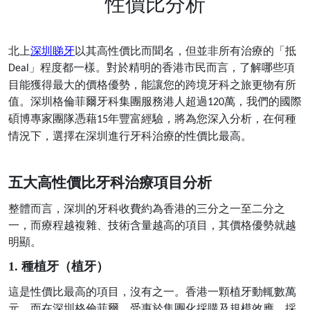
性價比分析
北上
深圳睇牙
以其高性價比而聞名，但並非所有治療的「抵
」程度都一樣。對於精明的香港市民而言，了解哪些項
Deal
目能獲得最大的價格優勢，能讓您的跨境牙科之旅更物有所
值。深圳格倫菲爾牙科集團服務港人超過
萬，我們的國際
120
碩博專家團隊憑藉
年豐富經驗，將為您深入分析，在何種
15
情況下，選擇在深圳進行牙科治療的性價比最高。
五大高性價比牙科治療項目分析
整體而言，深圳的牙科收費約為香港的三分之一至二分之
一，而療程越複雜、技術含量越高的項目，其價格優勢就越
明顯。
1. 種植牙（植牙）
這是性價比最高的項目，沒有之一。香港一顆植牙動輒數萬
元，而在深圳格倫菲爾，受惠於集團化採購及規模效應，採