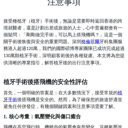
注意事項
接受種植牙（植牙）手術後，無論是需要即時返回香港的跨
境就醫者，還是計劃出差或旅遊的人士，心中普遍都會有一
個疑問：「剛剛做完手術，可以馬上搭飛機嗎？」這是一個
關乎術後恢復與安全的重要問題。深圳
格倫菲爾
牙科集團服
務港人超過
萬，我們的國際碩博專家團隊已成功完成超過
120
萬顆植牙手術，深明顧客術後的各種疑慮。本文將為您提
130
供清晰的專業指引，解答植牙後的出行注意事項。
植牙手術後搭飛機的安全性評估
首先，一個明確的答案是：在大多數情況下，接受常規的
植
牙手術
後搭飛機是安全的。然而，為了確保您的旅途舒適並
避免任何併發症，有幾個關鍵因素和注意事項需要了解。
1. 核心考量：氣壓變化與傷口癒合
飛機在高空飛行時，機艙內的氣壓會有所變化。這種氣壓改