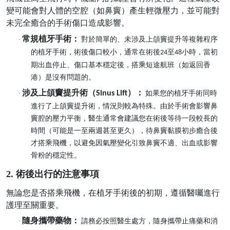
變可能會對人體的空腔（如鼻竇）產生輕微壓力，並可能對
未完全癒合的手術傷口造成影響。
常規植牙手術：
·
對於簡單的、未涉及上頜竇提升等複雜程序
的植牙手術，術後傷口較小，通常在術後
至
小時，當初
24
48
期出血停止、傷口基本穩定後，搭乘短途航班（如返回香
港）是沒有問題的。
涉及上頜竇提升術（
）：
·
Sinus Lift
如果您的植牙手術同時
進行了上頜竇提升術，情況則較為特殊。由於手術會影響鼻
竇腔的壓力平衡，醫生通常會建議您在術後等待一段較長的
時間（可能是一至兩週甚至更久），待鼻竇黏膜初步癒合後
才搭乘飛機，以避免因氣壓變化引致鼻竇不適、出血或影響
骨粉的穩定性。
2. 術後出行的注意事項
無論您是否搭乘飛機，在植牙手術後的初期，遵循醫囑進行
護理至關重要。
隨身攜帶藥物：
·
請務必按照醫生處方，隨身攜帶止痛藥和消