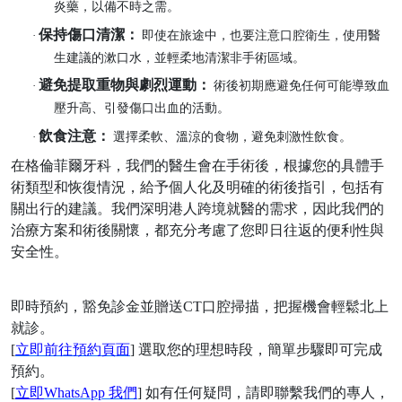
炎藥，以備不時之需。
保持傷口清潔：
·
即使在旅途中，也要注意口腔衛生，使用醫
生建議的漱口水，並輕柔地清潔非手術區域。
避免提取重物與劇烈運動：
·
術後初期應避免任何可能導致血
壓升高、引發傷口出血的活動。
飲食注意：
·
選擇柔軟、溫涼的食物，避免刺激性飲食。
在格倫菲爾牙科，我們的醫生會在手術後，根據您的具體手
術類型和恢復情況，給予個人化及明確的術後指引，包括有
關出行的建議。我們深明港人跨境就醫的需求，因此我們的
治療方案和術後關懷，都充分考慮了您即日往返的便利性與
安全性。
即時預約，豁免診金並贈送
CT口腔掃描，把握機會輕鬆北上
就診。
[
立即前往預約頁面
] 選取您的理想時段，簡單步驟即可完成
預約。
[
立即
WhatsApp 我們
] 如有任何疑問，請即聯繫我們的專人，