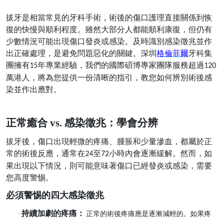
拔牙是相當常見的牙科手術，術後的傷口護理直接關係到恢
復的快慢與順利程度。雖然大部分人都能順利康復，但仍有
少數情況可能出現傷口發炎或感染。及時識別感染徵兆並作
出正確處理，是避免問題惡化的關鍵。深圳
格倫菲爾
牙科集
團擁有
年專業經驗，我們的國際碩博專家團隊服務超過
15
120
萬港人，將為您提供一份清晰的指引，教您如何辨別術後感
染並作出應對。
正常癒合
vs. 感染徵兆：學會分辨
拔牙後，傷口出現輕微的疼痛、腫脹和少量滲血，都屬於正
常的術後反應，通常在
至
小時內會逐漸緩解。然而，如
24
72
果出現以下情況，則可能意味著傷口已經發炎或感染，需要
您高度警惕。
必須警惕的四大感染徵兆
持續加劇的疼痛：
·
正常的術後疼痛應是逐漸減輕的。如果疼