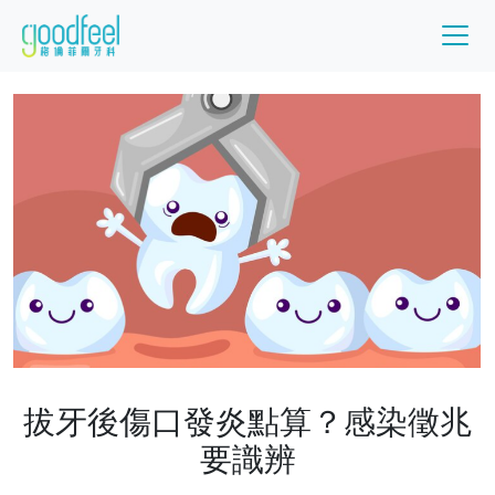
拔牙後傷口發炎點算？感染徵兆
要識辨