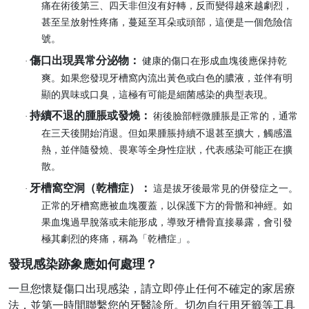
痛在術後第三、四天非但沒有好轉，反而變得越來越劇烈，
甚至呈放射性疼痛，蔓延至耳朵或頭部，這便是一個危險信
號。
傷口出現異常分泌物：
·
健康的傷口在形成血塊後應保持乾
爽。如果您發現牙槽窩內流出黃色或白色的膿液，並伴有明
顯的異味或口臭，這極有可能是細菌感染的典型表現。
持續不退的腫脹或發燒：
·
術後臉部輕微腫脹是正常的，通常
在三天後開始消退。但如果腫脹持續不退甚至擴大，觸感溫
熱，並伴隨發燒、畏寒等全身性症狀，代表感染可能正在擴
散。
牙槽窩空洞（乾槽症）：
·
這是拔牙後最常見的併發症之一。
正常的牙槽窩應被血塊覆蓋，以保護下方的骨骼和神經。如
果血塊過早脫落或未能形成，導致牙槽骨直接暴露，會引發
極其劇烈的疼痛，稱為「乾槽症」。
發現感染跡象應如何處理？
一旦您懷疑傷口出現感染，請立即停止任何不確定的家居療
法，並第一時間聯繫您的牙醫診所。切勿自行用牙籤等工具