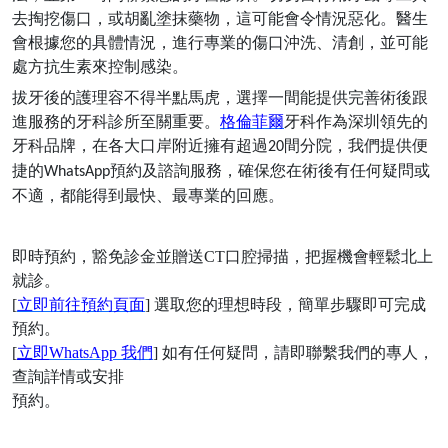
去掏挖傷口，或胡亂塗抹藥物，這可能會令情況惡化。醫生
會根據您的具體情況，進行專業的傷口沖洗、清創，並可能
處方抗生素來控制感染。
拔牙後的護理容不得半點馬虎，選擇一間能提供完善術後跟
進服務的牙科診所至關重要。
格倫菲爾
牙科作為深圳領先的
牙科品牌，在各大口岸附近擁有超過
間分院，我們提供便
20
捷的
預約及諮詢服務，確保您在術後有任何疑問或
WhatsApp
不適，都能得到最快、最專業的回應。
即時預約，豁免診金並贈送
CT口腔掃描，把握機會輕鬆北上
就診。
[
立即前往預約頁面
] 選取您的理想時段，簡單步驟即可完成
預約。
[
立即
WhatsApp 我們
] 如有任何疑問，請即聯繫我們的專人，
查詢詳情或安排
預約。