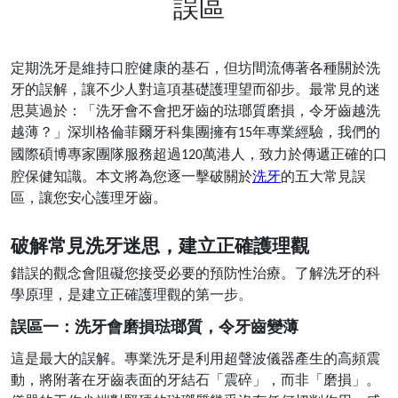
誤區
定期洗牙是維持口腔健康的基石，但坊間流傳著各種關於洗
牙的誤解，讓不少人對這項基礎護理望而卻步。最常見的迷
思莫過於：「洗牙會不會把牙齒的琺瑯質磨損，令牙齒越洗
越薄？」深圳格倫菲爾牙科集團擁有
年專業經驗，我們的
15
國際碩博專家團隊服務超過
萬港人，致力於傳遞正確的口
120
腔保健知識。本文將為您逐一擊破關於
洗牙
的五大常見誤
區，讓您安心護理牙齒。
破解常見洗牙迷思，建立正確護理觀
錯誤的觀念會阻礙您接受必要的預防性治療。了解洗牙的科
學原理，是建立正確護理觀的第一步。
誤區一：洗牙會磨損琺瑯質，令牙齒變薄
這是最大的誤解。專業洗牙是利用超聲波儀器產生的高頻震
動，將附著在牙齒表面的牙結石「震碎」，而非「磨損」。