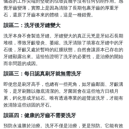
儀器的工作尖端對堅硬的琺瑯質幾乎沒有任何切削作用。感
覺牙齒變薄，實際上是因為清除了長期包裹牙齒的厚重牙
石，還原了牙齒本來的體積，這是一種錯覺。
誤區二：洗牙後牙縫變大
洗牙本身不會製造牙縫。牙縫變大的真正元兇是牙結石長期
堆積，導致牙齦發炎、萎縮。洗牙清除了填塞在牙縫中的牙
石後，牙齦又處於暫時的紅腫狀態，自然會讓原本已存在的
牙縫顯露出來。這恰恰證明了洗牙的必要性，是治療的開始
而非問題的成因。
誤區三：每日認真刷牙就無需洗牙
即使您是刷牙高手，也總有一些死角，如牙齒鄰面、牙齦溝
等，是牙刷難以徹底清潔的。牙菌斑會在這些地方日積月
累，鈣化形成牙結石。唯有透過專業的超聲波洗牙，才能有
效清除這些頑固的牙石。
誤區四：健康的牙齒不需要洗牙
預防永遠勝於治療。洗牙不僅是治療，更是預防。它能有效