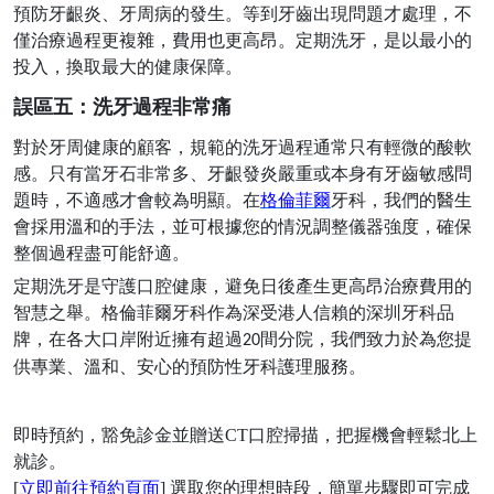
預防牙齦炎、牙周病的發生。等到牙齒出現問題才處理，不
僅治療過程更複雜，費用也更高昂。定期洗牙，是以最小的
投入，換取最大的健康保障。
誤區五：洗牙過程非常痛
對於牙周健康的顧客，規範的洗牙過程通常只有輕微的酸軟
感。只有當牙石非常多、牙齦發炎嚴重或本身有牙齒敏感問
題時，不適感才會較為明顯。在
格倫菲爾
牙科，我們的醫生
會採用溫和的手法，並可根據您的情況調整儀器強度，確保
整個過程盡可能舒適。
定期洗牙是守護口腔健康，避免日後產生更高昂治療費用的
智慧之舉。格倫菲爾牙科作為深受港人信賴的深圳牙科品
牌，在各大口岸附近擁有超過
間分院，我們致力於為您提
20
供專業、溫和、安心的預防性牙科護理服務。
即時預約，豁免診金並贈送
CT口腔掃描，把握機會輕鬆北上
就診。
[
立即前往預約頁面
] 選取您的理想時段，簡單步驟即可完成