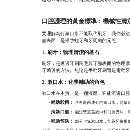
口腔護理的黃金標準：機械性清
要理解為何漱口水不能取代刷牙，我們必須
齒表面，是導致蛀牙和牙周病的元兇。
1. 刷牙：物理清潔的基石
刷牙，是透過牙刷刷毛與牙齒表面的物理摩
牙菌斑的方法。無論是手動牙刷還是電動牙
2. 漱口水：化學輔助的角色
漱口水在本質上是一種液體，它能流遍口腔
輔助殺菌：
·
含有殺菌成分的漱口水，能幫
清新口氣：
·
能短暫遮蓋或中和口腔異味，
輔助預防：
·
部分含氟漱口水，能為牙齒提