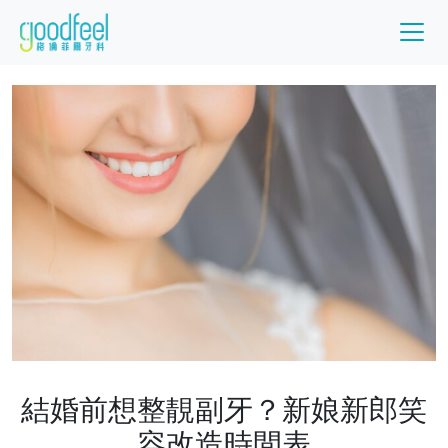
結婚前想整靚副牙？新娘新郎笑
容改造時間表