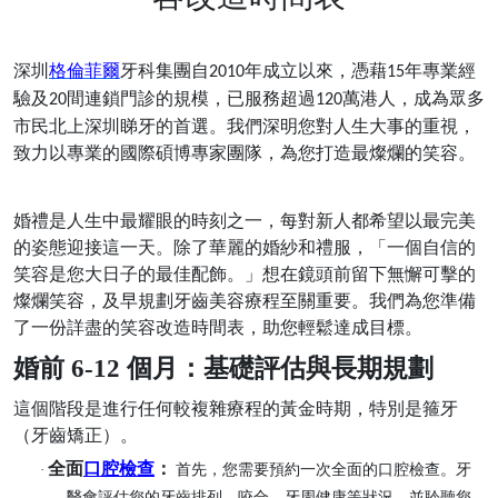
深圳
格倫菲爾
牙科集團自
年成立以來，憑藉
年專業經
2010
15
驗及
間連鎖門診的規模，已服務超過
萬港人，成為眾多
20
120
市民北上深圳睇牙的首選。我們深明您對人生大事的重視，
致力以專業的國際碩博專家團隊，為您打造最燦爛的笑容。
婚禮是人生中最耀眼的時刻之一，每對新人都希望以最完美
的姿態迎接這一天。除了華麗的婚紗和禮服，「一個自信的
笑容是您大日子的最佳配飾。」想在鏡頭前留下無懈可擊的
燦爛笑容，及早規劃牙齒美容療程至關重要。我們為您準備
了一份詳盡的笑容改造時間表，助您輕鬆達成目標。
婚前
6-12 個月：基礎評估與長期規劃
這個階段是進行任何較複雜療程的黃金時期，特別是箍牙
（牙齒矯正）。
全面
口腔檢查
：
·
首先，您需要預約一次全面的口腔檢查。牙
醫會評估您的牙齒排列、咬合、牙周健康等狀況，並聆聽您