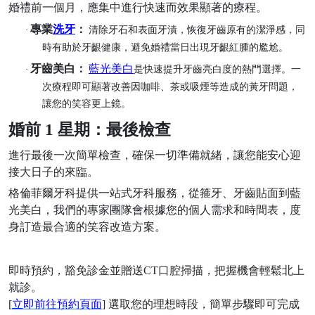
婚禮前一個月，應集中進行快速而效果顯著的療程。
專業
洗牙
：
·
清除牙石和表面牙漬，恢復牙齒原有的潔淨感，同
時有助於牙齦健康，避免婚禮當日出現牙齦紅腫的尷尬。
牙齒美白：
藍光美白
·
是快速提升牙齒亮白度的熱門選擇。一
次療程即可顯著改善因咖啡、茶或吸煙等造成的黃牙問題，
讓您的笑容更上鏡。
婚前
1 星期：最後檢查
進行最後一次簡單檢查，確保一切準備就緒，讓您能安心迎
接大日子的來臨。
格倫菲爾牙科提供一站式牙科服務，從箍牙、牙齒貼面到藍
光美白，我們的專家團隊會根據您的個人需求和時間表，度
身訂造最合適的笑容改造方案。
即時預約，豁免診金並贈送
CT口腔掃描，把握機會輕鬆北上
就診。
[
立即前往預約頁面
] 選取您的理想時段，簡單步驟即可完成