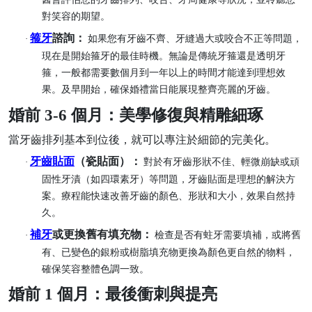
對笑容的期望。
箍牙
諮詢：
·
如果您有牙齒不齊、牙縫過大或咬合不正等問題，
現在是開始箍牙的最佳時機。無論是傳統牙箍還是透明牙
箍，一般都需要數個月到一年以上的時間才能達到理想效
果。及早開始，確保婚禮當日能展現整齊亮麗的牙齒。
婚前
3-6 個月：美學修復與精雕細琢
當牙齒排列基本到位後，就可以專注於細節的完美化。
牙齒貼面
（瓷貼面）：
·
對於有牙齒形狀不佳、輕微崩缺或頑
固性牙漬（如四環素牙）等問題，牙齒貼面是理想的解決方
案。療程能快速改善牙齒的顏色、形狀和大小，效果自然持
久。
補牙
或更換舊有填充物：
·
檢查是否有蛀牙需要填補，或將舊
有、已變色的銀粉或樹脂填充物更換為顏色更自然的物料，
確保笑容整體色調一致。
婚前
1 個月：最後衝刺與提亮