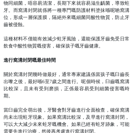
物同細菌，唔容易清潔，長期下來就容易滋生齲菌，導致蛀
牙。而窩溝封閉就係將一種專門嘅防護材料塗抹喺呢啲窩溝
位，形成一層保護膜，隔絕外來嘅細菌同酸性物質，防止牙
齒被侵蝕。
這種材料不僅能有效減少蛀牙風險，還能保護牙齒免受日常
飲食中酸性物質嘅侵害，確保孩子嘅牙齒健康。
進行窩溝封閉嘅最佳時間
關於窩溝封閉幾時做最好，通常專家建議係當孩子嘅臼齒長
出嚟之後，最好喺
6至7歲之間進行。呢個時候，臼齒嘅窩溝
比較深，且未有受到磨損，正係最容易受到細菌侵害嘅時
期。
當臼齒完全萌出後，牙醫會對牙齒進行全面檢查，確保窩溝
尚未出現蛀牙現象。如果窩溝比較深，及早進行窩溝封閉，
可以大大減少未來蛀牙嘅機會。如果已經有蛀牙跡象，可能
需要先進行治療，然後再考慮進行窩溝封閉。