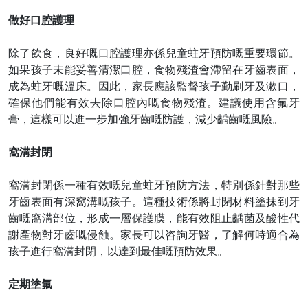
做好口腔護理
除了飲食，良好
嘅
口腔護理亦
係
兒童蛀牙預防
嘅
重要環節。
如果孩子未能妥善清潔口腔，食物殘渣會滯留在牙齒表面，
成為蛀牙
嘅
溫床。因此，家長應該監督孩子勤刷牙及漱口，
確保他們能有效去除口腔內
嘅
食物殘渣。建議使用含氟牙
膏，這樣可以進一步加強牙齒
嘅
防護，減少齲齒
嘅
風險。
窩溝封閉
窩溝封閉
係
一種有效
嘅
兒童蛀牙預防方法，特別
係
針對那些
牙齒表面有深窩溝
嘅
孩子。這種技術
係
將封閉材料塗抹到牙
齒
嘅
窩溝部位，形成一層保護膜，能有效阻止齲菌及酸性代
謝產物對牙齒
嘅
侵蝕。家長可以咨詢牙醫，了解何時適合為
孩子進行窩溝封閉，以達到最佳
嘅
預防效果。
定期塗氟