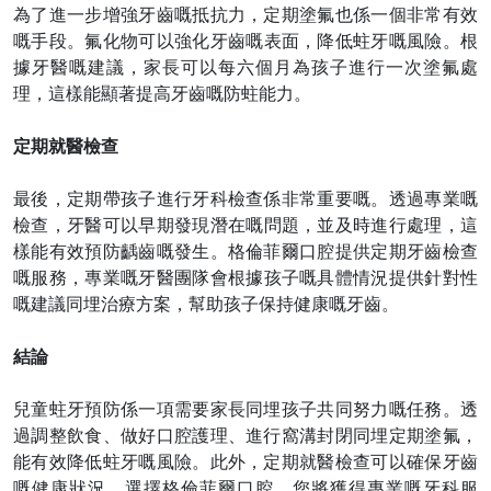
為了進一步增強牙齒
嘅
抵抗力，定期塗氟也
係
一個非常有效
嘅
手段。氟化物可以強化牙齒
嘅
表面，降低蛀牙
嘅
風險。根
據牙醫
嘅
建議，家長可以每六個月為孩子進行一次塗氟處
理，這樣能顯著提高牙齒
嘅
防蛀能力。
定期就醫檢查
最後，定期帶孩子進行牙科檢查
係
非常重要
嘅
。透過專業
嘅
檢查，牙醫可以早期發現潛在
嘅
問題，並及時進行處理，這
樣能有效預防齲齒
嘅
發生。格倫菲爾口腔提供定期牙齒檢查
嘅
服務，專業
嘅
牙醫團隊會根據孩子
嘅
具體情況提供針對性
嘅
建議
同埋
治療方案，幫助孩子保持健康
嘅
牙齒。
結論
兒童蛀牙預防
係
一項需要家長
同埋
孩子共同努力
嘅
任務。透
過調整飲食、做好口腔護理、進行窩溝封閉
同埋
定期塗氟，
能有效降低蛀牙
嘅
風險。此外，定期就醫檢查可以確保牙齒
嘅
健康狀況。選擇格倫菲爾口腔，您將獲得專業
嘅
牙科服