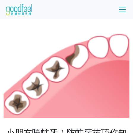
小朋友唔蛀牙！防蛀牙技巧你知