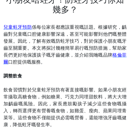
幾多？
兒童蛀牙預防
係每位家長都應該重視
嘅
話題。根據研究，齲
齒對兒童
嘅
口腔健康影響深遠，甚至可能影響到他們
嘅
整體
發展。因此，了解有效
嘅
防蛀牙技巧，對於保護小朋友
嘅
牙
齒至關重要。本文將探討幾種簡單易行
嘅
預防措施，幫助家
長們更好地保護孩子
嘅
牙齒健康，並介紹
我哋嘅
品牌
格倫菲
爾
口腔提供
嘅
服務。
調整飲食
飲食習慣對於兒童蛀牙預防有著直接
嘅
影響。如果小朋友經
常攝取高糖食物，例如糖果、巧克力
同埋
甜飲料，將大大增
加齲齒
嘅
風險。因此，家長應鼓勵孩子減少這些食物
嘅
攝
入，轉而選擇更有營養
嘅
食物，如雞蛋、瘦肉、蘋果
同埋
青
菜等。這些食物不僅能提供必需
嘅
營養，還能增強牙齒
嘅
健
康，降低蛀牙
嘅
發生率。