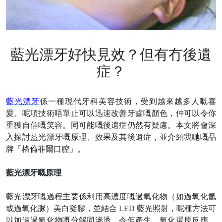
藍光漂牙好快見效？但有冇後遺
症？
藍光漂牙
係一種現代牙科美容技術，受到越來越多人嘅喜
愛。呢項技術唔單止可以迅速改善牙齒嘅顏色，仲可以令你
重獲自信嘅笑容。同可能嘅後遺症仍然有疑慮。本文將會深
入探討藍光漂牙嘅原理、效果及其後遺症，並介紹我哋嘅品
牌「格倫菲爾口腔」。
藍光漂牙嘅原理
藍光漂牙嘅過程主要係利用高濃度嘅過氧化物（如過氧化氫
或過氧化脲）美白凝膠，並結合
LED 藍光照射，呢種方法可
以加速過氧化物嘅分解同滲透，令佢產生。氧化還原反應，