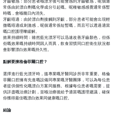
牙齒敏感：部分患者喺漂牙後可能會感到牙齒敏感，呢個通
常係由於漂白劑嘅化學成分引起嘅。呢種敏感感覺通常係暫
時嘅，會喺幾日內消失。
牙齦唔適：由於漂白劑接觸到牙齦，部分患者可能會出現輕
微嘅唔適或刺激感，呢個通常係短暫嘅，而且可以透過適當
嘅口腔護理嚟緩解。
效果持續時間：雖然藍光漂牙可以迅速改善牙齒顏色，但係
佢嘅效果嘅持續時間因人而異，飲食習慣同口腔衛生狀況都
會影響漂白效果嘅持久性。
點解要揀格倫菲爾口腔？
選擇進行藍光漂牙時，搵專業嘅牙醫同診所非常重要。格倫
菲爾口腔擁有先進嘅設備同專業嘅牙醫團隊，
可以
為每位患
者提供個性化嘅漂白方案同服務。根據每位患者嘅需要，提
供詳盡嘅治療計劃，並喺治療後給予適當嘅護理建議，確保
你獲得最佳嘅漂白效果同健康嘅口腔。
結論