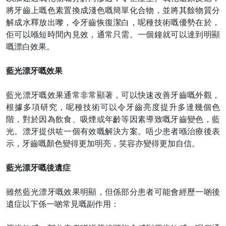
將牙齒上嘅色素置換成淺色嘅簡單化合物，並將其餘物質分
解成水釋放出嚟，令牙齒恢復潔白，呢種技術嘅優勢在於，
佢可以喺短時間內見效，通常只需。一個鐘就可以達到明顯
嘅漂白效果。
藍光漂牙嘅效果
藍光漂牙嘅效果通常非常顯著，
可以
快速改善牙齒嘅外觀，
根據多項研究，呢種技術
可以
令牙齒亮度提升多達幾個色
階，對於因為飲食、吸煙或年齡等因素導致嘅牙齒變色，藍
光。漂牙提供咗一個有效嘅解決方案。唔少患者喺治療後表
示，牙齒嘅顏色變得更加明亮，笑容亦變得更加自信。
藍光漂牙嘅後遺症
雖然藍光漂牙嘅效果明顯，但係部分患者可能會經歷一啲後
遺症以下係一啲常見嘅副作用：