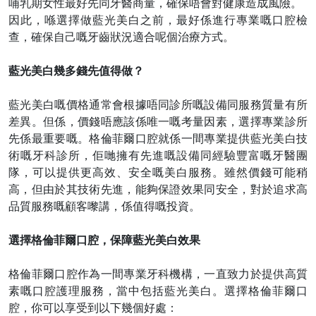
哺乳期女性最好先同牙醫商量，確保唔會對健康造成風險。
因此，喺選擇做藍光美白之前，最好係進行專業嘅口腔檢
查，確保自己嘅牙齒狀況適合呢個治療方式。
藍光美白幾多錢先值得做？
藍光美白嘅價格通常會根據
唔
同診所嘅設備同服務質量有所
差異。但係，價錢唔應該係唯一嘅考量因素，選擇專業診所
先係最重要嘅。格倫菲爾口腔就係一間專業提供藍光美白技
術嘅牙科診所，佢哋擁有先進嘅設備同經驗豐富嘅牙醫團
隊，可以提供更高效、安全嘅美白服務。雖然價錢可能稍
高，但由於其技術先進，能夠保證效果同安全，對於追求高
品質服務嘅顧客嚟講，係值得嘅投資。
選擇格倫菲爾口腔，保障藍光美白效果
格倫菲爾口腔作為一間專業牙科機構，一直致力於提供高質
素嘅口腔護理服務，當中包括藍光美白。選擇格倫菲爾口
腔，你可以享受到以下幾個好處：