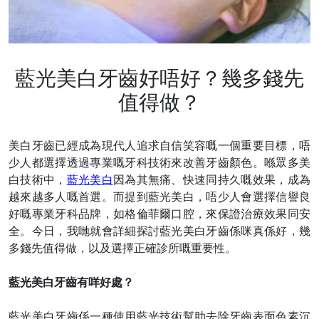
藍光美白牙齒好唔好？幾多錢先
值得做？
美白牙齒已經成為現代人追求自信笑容嘅一個重要目標，唔
少人都選擇透過專業
嘅
牙科技術來改善牙齒顏色。喺眾多美
白技術中，
藍光美白
因為其無痛、快速同持久嘅效果，成為
越來越多人嘅首選。而提到藍光美白，唔少人會選擇信譽良
好嘅專業牙科品牌，如格倫菲爾口腔，來保證治療效果同安
全。今日，我哋就會詳細探討藍光美白牙齒係咪真係好，幾
多錢先值得做，以及選擇正確診所嘅重要性。
藍光美白牙齒有咩好處？
藍光美白牙齒係一種使用藍光技術幫助去除牙齒表面色素沉