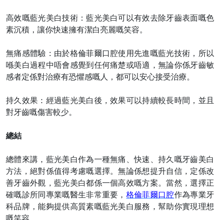
高效嘅藍光美白技術：藍光美白可以有效去除牙齒表面嘅色
素沉積，讓你快速擁有潔白亮麗嘅笑容。
無痛感體驗：由於格倫菲爾口腔使用先進嘅藍光技術，所以
喺美白過程中
唔
會感覺到任何痛楚或
唔
適，無論你係牙齒敏
感者定係對治療有恐懼感嘅人，都可以安心接受治療。
持久效果：經過藍光美白後，效果可以持續較長時間，並且
對牙齒嘅傷害較少。
總結
總體來講，藍光美白作為一種無痛、快速、持久嘅牙齒美白
方法，絕對係值得考慮嘅選擇。無論係想提升自信，定係改
善牙齒外觀，藍光美白都係一個高效嘅方案。當然，選擇正
確嘅診所同專業嘅醫生非常重要，
格倫菲爾口腔
作為專業牙
科品牌，能夠提供高質素嘅藍光美白服務，幫助你實現理想
嘅笑容。