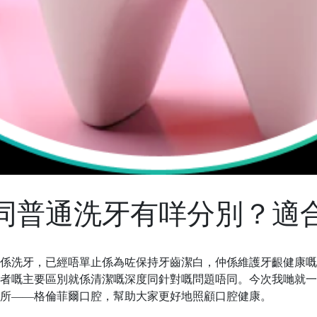
同普通洗牙有咩分別？適
係洗牙，已經唔單止係為咗保持牙齒潔白，仲係維護牙齦健康嘅
者
嘅
主要區別就係清潔嘅深度同針對
嘅
問題
唔
同。今次我哋就一
所
——
格倫菲爾口腔
，幫助大家更好地照顧口腔健康。