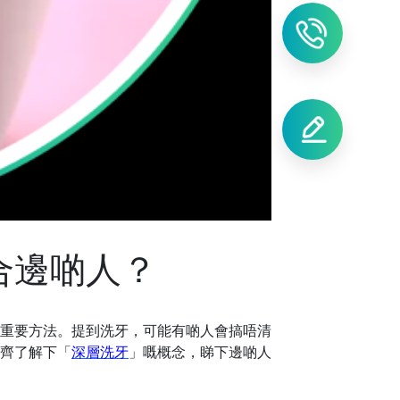
合邊啲人？
重要方法。提到洗牙，可能有啲人會搞唔清
齊了解下「
深層洗牙
」嘅概念，睇下邊啲人