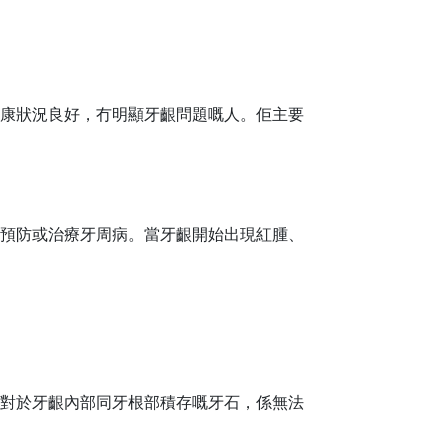
康狀況良好，冇明顯牙齦問題嘅人。佢主要
預防或治療牙周病。當牙齦開始出現紅腫、
對於牙齦內部同牙根部積存嘅牙石，係無法