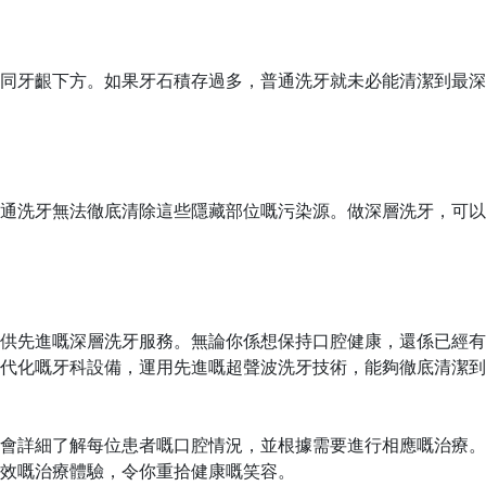
同牙齦下方。如果牙石積存過多，普通洗牙就未必能清潔到最深
通洗牙無法徹底清除這些隱藏部位嘅污染源。做深層洗牙，可以
供先進嘅深層洗牙服務。無論你係想保持口腔健康，還係已經有
代化
嘅
牙科設備，運用先進
嘅
超聲波洗牙技術，能夠徹底清潔到
會詳細了解每位患者
嘅
口腔情況，並根據需要進行相應
嘅
治療。
效
嘅
治療體驗，令你重拾健康
嘅
笑容。