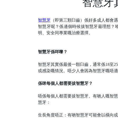
智慧牙
智慧牙
（即第三顆臼齒）係好多成人都會遇
智慧牙呢？係邊個時候拔智慧牙最理想？
明、安全同專業嘅治療選擇。
智慧牙係咩嚟？
智慧牙其實係最後一顆臼齒，通常係
18至
或感染嘅情況。唔少人會因為智慧牙嘅
唔
適
係咪每個人都需要拔智慧牙？
唔係每個人都需要拔智慧牙。有啲人嘅智慧
慧牙：
生長角度
唔
正：有啲智慧牙可能會以橫向或