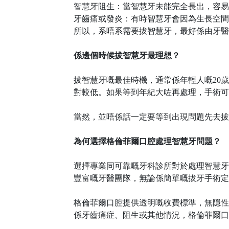
智慧牙阻生：當智慧牙未能完全長出，容易
牙齒痛或發炎：有時智慧牙會因為生長空間
所以，
系唔系
需要拔智慧牙，最好係由牙醫
係邊個時候拔智慧牙最理想？
拔智慧牙嘅最佳時機，通常係年輕人嘅
20
對較低。如果等到年紀大咗再處理，手術可
當然，並唔係話一定要等到出現問題先去拔
為何選擇格倫菲爾口腔處理智慧牙問題？
選擇專業同可靠嘅牙科診所對於處理智慧牙
豐富嘅牙醫團隊，無論係簡單嘅拔牙手術定
格倫菲爾口腔提供透明嘅收費標準，無隱性
係牙齒痛症、阻生或其他情況，格倫菲爾口