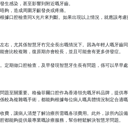
發生感染，甚至影響到附近嘅牙齒。
唔夠，造成周圍牙齦發炎或疼痛。
根據口腔檢查同
X光片來判斷。如果出現以上情況，就應該考慮
歲左右，尤其係智慧牙冇完全長出嘅情況下。因為年輕人嘅牙齒
能會比較複雜，復原期亦會較長，並且可能會有更多併發症。
。定期做口腔檢查，及早發現智慧牙生長有問題，係可以早早處
問題至關重要。格倫菲爾口腔作為香港領先嘅牙科品牌，提供專
係較為複雜嘅手術，都能夠根據每位病人嘅具體情況制定合適嘅
收費，讓病人清楚了解治療所需嘅各項費用。此外，診所內設備
腔都能夠提供最專業嘅診療服務，幫你輕鬆解決智慧牙問題。