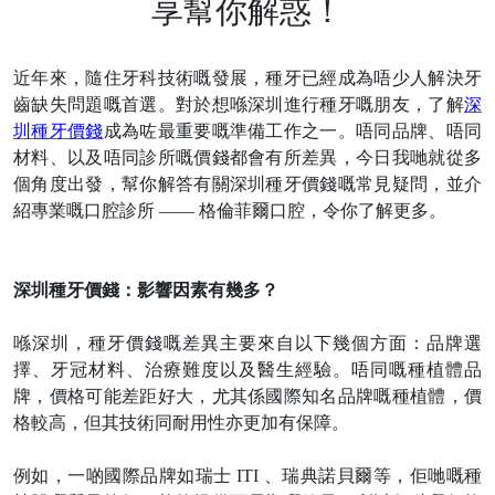
享幫你解惑！
近年來，隨住牙科技術嘅發展，種牙已經成為唔少人解決牙
齒缺失問題嘅首選。對於想喺深圳進行種牙嘅朋友，了解
深
圳種牙價錢
成為咗最重要嘅準備工作之一。唔同品牌、唔同
材料、以及唔同診所嘅價錢都會有所差異，今日我哋就從多
個角度出發，幫你解答有關深圳種牙價錢嘅常見疑問，並介
紹專業嘅口腔診所
—— 格倫菲爾口腔，令你了解更多。
深圳種牙價錢：影響因素有幾多？
喺深圳，種牙價錢嘅差異主要來自以下幾個方面：品牌選
擇、牙冠材料、治療難度以及醫生經驗。唔同嘅種植體品
牌，價格可能差距好大，尤其係國際知名品牌嘅種植體，價
格較高，但其技術同耐用性亦更加有保障。
例如，一啲國際品牌如瑞士
ITI 、瑞典諾貝爾等，佢哋嘅種