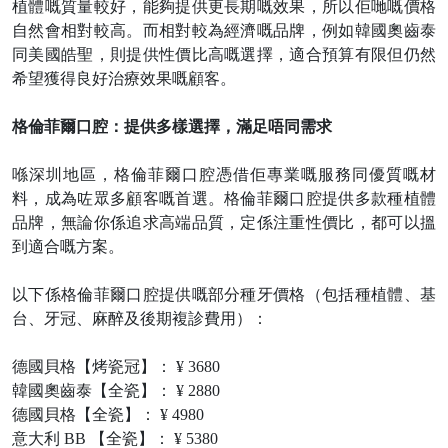
植體嘅質量較好，能夠提供更長期嘅效果，所以佢哋嘅價格
自然會相對較高。而相對較為經濟嘅品牌，例如韓國奧齒泰
同美國皓聖，則提供性價比高嘅選擇，適合預算有限但仍然
希望獲得良好治療效果嘅顧客。
格倫菲爾口腔：提供多樣選擇，滿足唔同需求
喺深圳地區，格倫菲爾口腔憑借佢專業嘅服務同優質嘅材
料，成為咗眾多顧客嘅首選。格倫菲爾口腔提供多款種植體
品牌，無論你係追求高端品質，定係注重性價比，都可以搵
到適合嘅方案。
以下係格倫菲爾口腔提供嘅部分種牙價格（包括種植體、基
台、牙冠、麻醉及後期複診費用）：
德國貝格【烤瓷冠】：
¥ 3680
韓國奧齒泰【全瓷】：
¥ 2880
德國貝格【全瓷】：
¥ 4980
意大利
BB 【全瓷】： ¥ 5380