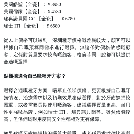
美國皓聖【全瓷】：
¥ 3980
美國儒家【全瓷】：
¥ 4580
瑞典諾貝爾
CC 【全瓷】： ¥ 6780
瑞士
ITI 【全瓷】： ¥ 6580
從以上價格可以睇到，深圳種牙價格嘅差異較大，顧客可以
根據自己嘅預算同需求進行選擇。無論係對價格敏感嘅顧
客，定係對質量要求較高嘅顧客，格倫菲爾口腔都可以提供
合適嘅選擇。
點樣揀適合自己嘅種牙方案？
選擇合適嘅種牙方案，唔單止係睇價錢，更要根據自己嘅牙
齒情況、治療需求以及預期效果嚟做選擇。對於牙齒缺損較
嚴重，或者需要長期使用嘅顧客，建議選擇質量更高、耐用
性更強嘅品牌，例如瑞士
ITI 、瑞典諾貝爾等。雖然價錢較
高，但係佢嘅耐用度同安全性都相對更有保障。
如果你嘅牙齒缺損情況唔算太嚴重，或者係尋求性價比高嘅