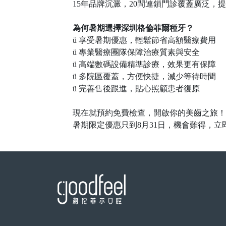
15年品牌沉澱，20間連鎖門診覆蓋廣泛，
為何暑期選擇深圳格倫菲爾種牙？
ü
享受暑期優惠，輕鬆節省高額醫療費用
ü
專業醫療團隊保障治療質素與安全
ü
高端數碼設備精準診療，效果更有保障
ü
多院區覆蓋，方便快捷，減少等待時間
ü
完善售後跟進，貼心照顧患者復原
現在就預約免費檢查，開啟你的美齒之旅！
暑期限定優惠只到
8月31日，機會難得，