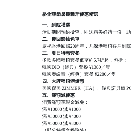
格倫菲爾暑期種牙優惠精選
一、到院禮遇
活動期間預約檢查，即送精美好禮一份，助
二、慶回歸抽免單
慶祝香港回歸
28周年，凡深港種植客戶到
三、夏日特惠套餐
多款多國種植套餐低至約
5.7折起，包括：
韓國
DIO（經典）套餐 ¥1380／隻
韓國奧齒泰（經典）套餐
¥2280／隻
四、大牌種植體優惠
美國傑美
ZIMMER（HA）、瑞典諾貝爾 
五、滿額減優惠
消費滿額享現金減免：
滿
¥10000 減 ¥1000
滿
¥30000 減 ¥4000
滿
¥50000 減 ¥8000
（部分特價套餐除外）