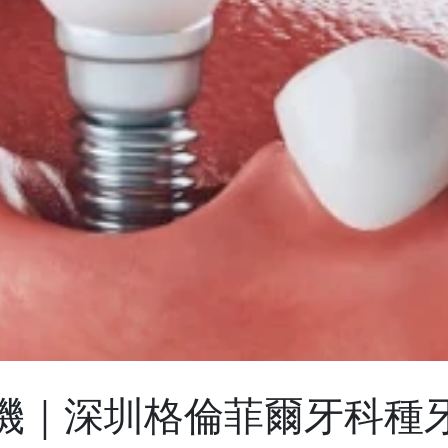
機｜深圳格倫菲爾牙科種