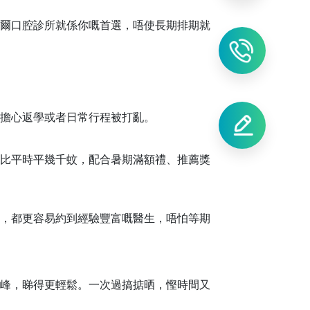
爾口腔診所就係你嘅首選
，
唔使長期排期
就
擔心返學或者日常行程被打亂。
比平時平幾千蚊，配合暑期滿額禮、推薦獎
，
都更容易約到經驗豐富嘅醫生
，唔怕等期
峰，睇得更輕鬆。
一次過搞掂晒，慳時間又