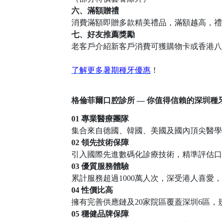
六、滿額贈禮
消費滿額即贈多款精美禮品，滿額越高，禮
七、好友推薦獎勵
老客戶介紹新客戶消費可獲購物卡或香港八
了解更多暑期種牙優惠
！
格倫菲爾口腔診所
— 你值得信賴的深圳種
01 專業醫療團隊
集合來自德國、韓國、美國及國內頂尖醫學
02 領先技術保障
引入國際先進數碼化診療技術，精準評估口
03 優質服務體驗
累計服務超過
1000萬人次，深受港人喜
04 性價比高
擁有完善供應鏈及
20家院區覆蓋深圳6區
05 穩健品牌保障