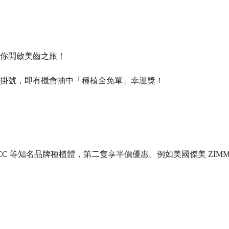
你開啟美齒之旅！
院掛號，即有機會抽中「種植全免單」幸運獎！
PCC 等知名品牌種植體，第二隻享半價優惠。例如美國傑美 ZIMME