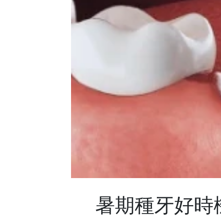
暑期種牙好時