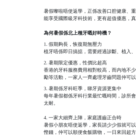
暑假嚟啦唔使返學，正係改善口腔健康、重
能享受
國際級牙科技術
，更有超值優惠，
真
為何暑假係
北上
種牙
嘅好時機？
1.
假期夠長，恢復期無壓力
植牙唔係即日搞掂，需要經過診斷、植入、
2.
暑期限定優惠，性價比超高
香港的牙科服務費用相對較高
，
而内地
不
勵等活動，一家人一齊處理牙齒問題仲可以
3.
暑期係牙科旺季，睇牙資源更集中
每年暑假都係牙科行業最忙嘅時間，診所會
太耐。
4.
一家大細齊上陣，家庭護齒正合時
暑假小朋友唔使返學，家長請少少假就可以
慳錢，仲可以順便食飯購物，一日來回超方