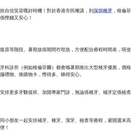
拾自信笑容嘅好時機！對於香港市民嚟講，到
深圳種牙
，格倫菲
係慳錢又安心！
復原等階段。暑期放假期間冇咁急，方便配合療程時間表，唔使
少牙科診所（例如格倫菲爾）都會喺暑期推出大型種牙優惠，價格
攞禮物、換購物卡，慳得多、睇得安心。
安排更多牙醫值班、加開專家門診，無論係種牙、補牙定係檢查
同小朋友一起
安排補牙、種牙
、
潔牙、檢查等療程，避開週末高
便！