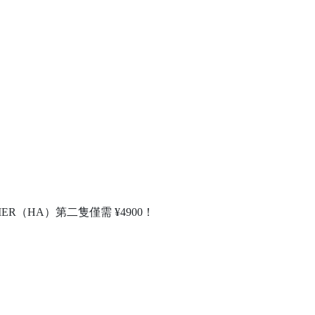
R（HA）第二隻僅需 ¥4900！